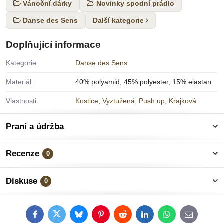
Vánoční dárky
Novinky spodní prádlo
Danse des Sens
Další kategorie
Doplňující informace
Kategorie:
Danse des Sens
Materiál:
40% polyamid, 45% polyester, 15% elastan
Vlastnosti:
Kostice
,
Vyztužená
,
Push up
,
Krajková
Praní a údržba
Recenze
0
Diskuse
0
Facebook
Twitter
Bluesky
Pinterest
Reddit
LinkedIn
WhatsApp
E-