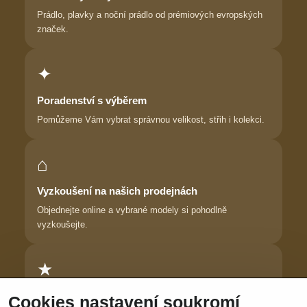
Prádlo, plavky a noční prádlo od prémiových evropských
značek.
✦
Poradenství s výběrem
Pomůžeme Vám vybrat správnou velikost, střih i kolekci.
⌂
Vyzkoušení na našich prodejnách
Objednejte online a vybrané modely si pohodlně
vyzkoušejte.
★
Důvěra zákaznic
Cookies nastavení soukromí