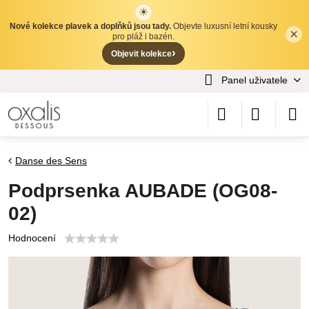
☀
Nové kolekce plavek a doplňků jsou tady.
Objevte luxusní letní kousky
×
✕
pro pláž i bazén.
›
Objevit kolekce
Panel uživatele
Danse des Sens
Podprsenka AUBADE (OG08-
02)
Hodnocení