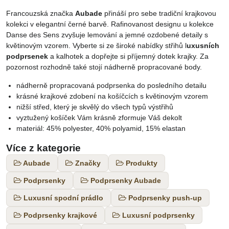
Francouzská značka
Aubade
přináší pro sebe tradiční krajkovou
kolekci v elegantní černé barvě. Rafinovanost designu u kolekce
Danse des Sens zvyšuje lemování a jemné ozdobené detaily s
květinovým vzorem. Vyberte si ze široké nabídky střihů l
uxusních
podprsenek
a kalhotek a dopřejte si příjemný dotek krajky. Za
pozornost rozhodně také stojí nádherně propracované body.
nádherně propracovaná podprsenka do posledního detailu
krásné krajkové zdobení na košíčcích s květinovým vzorem
nižší střed, který je skvělý do všech typů výstřihů
vyztužený košíček Vám krásně zformuje Váš dekolt
materiál: 45% polyester, 40% polyamid, 15% elastan
Více z kategorie
Aubade
Značky
Produkty
Podprsenky
Podprsenky Aubade
Luxusní spodní prádlo
Podprsenky push-up
Podprsenky krajkové
Luxusní podprsenky