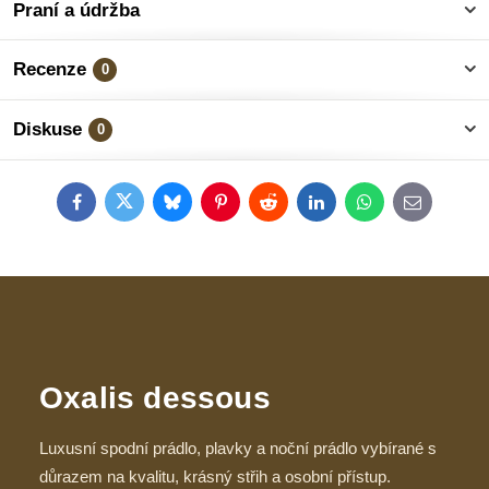
Praní a údržba
Recenze
0
Diskuse
0
Facebook
Twitter
Bluesky
Pinterest
Reddit
LinkedIn
WhatsApp
E-
mail
Oxalis dessous
Luxusní spodní prádlo, plavky a noční prádlo vybírané s
důrazem na kvalitu, krásný střih a osobní přístup.