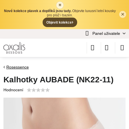
☀
Nové kolekce plavek a doplňků jsou tady.
Objevte luxusní letní kousky
×
✕
pro pláž i bazén.
›
Objevit kolekce
Panel uživatele
Rosessence
Kalhotky AUBADE (NK22-11)
Hodnocení