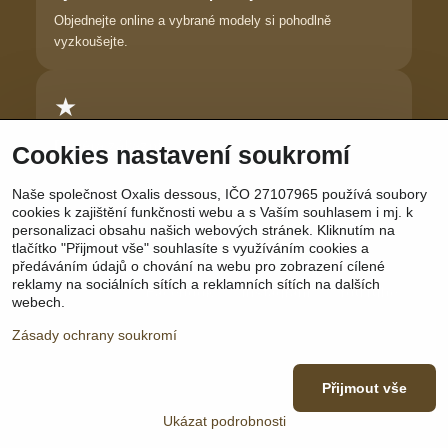
Objednejte online a vybrané modely si pohodlně
vyzkoušejte.
★
Důvěra zákaznic
Cookies nastavení soukromí
Dlouhodobě pomáháme ženám najít prádlo, ve kterém se
Naše společnost Oxalis dessous, IČO 27107965 používá soubory
cítí krásně.
cookies k zajištění funkčnosti webu a s Vaším souhlasem i mj. k
personalizaci obsahu našich webových stránek. Kliknutím na
tlačítko "Přijmout vše" souhlasíte s využíváním cookies a
předáváním údajů o chování na webu pro zobrazení cílené
reklamy na sociálních sítích a reklamních sítích na dalších
Sledujte nás:
Facebook
|
Instagram
|
YouTube
webech.
Zásady ochrany soukromí
Přijmout vše
©
2026
Copyright
Předvolby soukromí
Zásady ochrany soukromí
Ukázat podrobnosti
Vytvořeno systémem:
ByznysWeb.cz