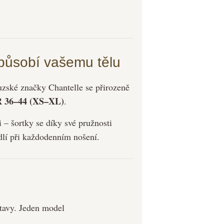
izpůsobí vašemu tělu
uzské značky Chantelle se přirozeně
 36–44 (XS–XL)
.
i – šortky se díky své pružnosti
dlí při každodenním nošení.
tavy. Jeden model