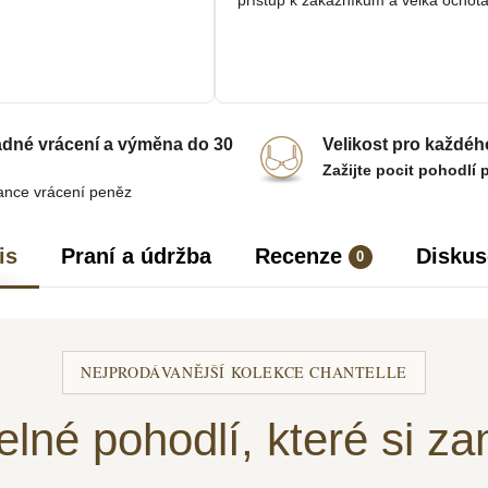
přístup k zákazníkům a velká ochota
dné vrácení a výměna do 30
Velikost pro každéh
Zažijte pocit pohodlí 
ance vrácení peněz
is
Praní a údržba
Recenze
Diskus
0
NEJPRODÁVANĚJŠÍ KOLEKCE CHANTELLE
elné pohodlí, které si za