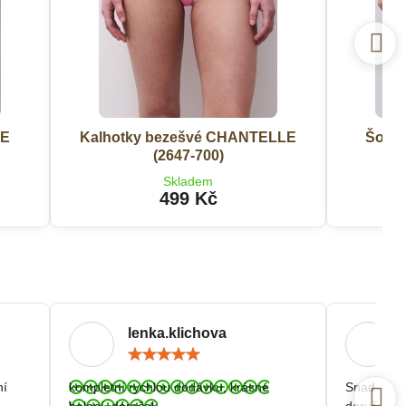
LE
Kalhotky bezešvé CHANTELLE
Šort
(2647-700)
Skladem
499 Kč
lenka.klichova
ocení:
Hodnocení:
5
/
ní
kompletní rychlou dodávku, krásné
Snadná a r
5