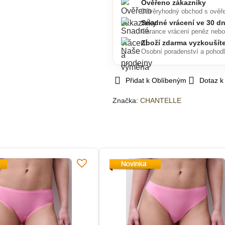
Ověřeno zákazníky
Důvěryhodný obchod s ověř
Snadné vrácení ve 30 d
Garance vrácení peněz neb
Zboží zdarma vyzkoušít
Osobní poradenství a pohod
Přidat k Oblíbeným
Dotaz k
Značka:
CHANTELLE