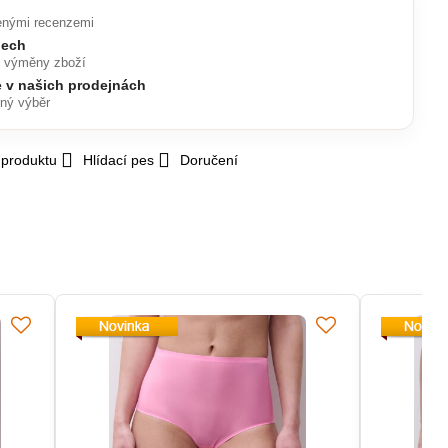
enými recenzemi
nech
o výměny zboží
e v našich prodejnách
lný výběr
 produktu
Hlídací pes
Doručení