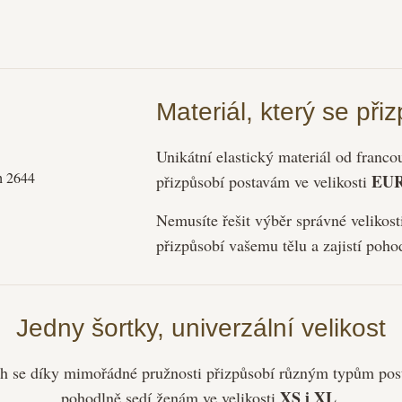
Materiál, který se př
Unikátní elastický materiál od franco
EUR
přizpůsobí postavám ve velikosti
Nemusíte řešit výběr správné velikost
přizpůsobí vašemu tělu a zajistí poho
Jedny šortky, univerzální velikost
tch se díky mimořádné pružnosti přizpůsobí různým typům pos
XS i XL
pohodlně sedí ženám ve velikosti
.