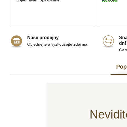
Objednávám opakovaně
doručeni
Naše prodejny
Sna
dní
Objednejte a vyzkoušejte
zdarma
Gar
Pop
Nevidit