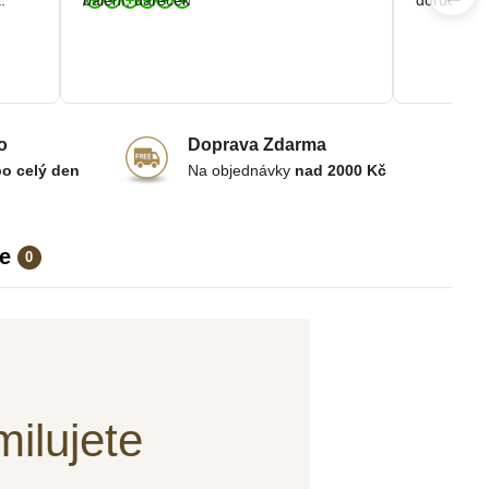
.
balení, dáreček
doručení.
o
Doprava Zdarma
po celý den
Na objednávky
nad 2000 Kč
e
0
milujete