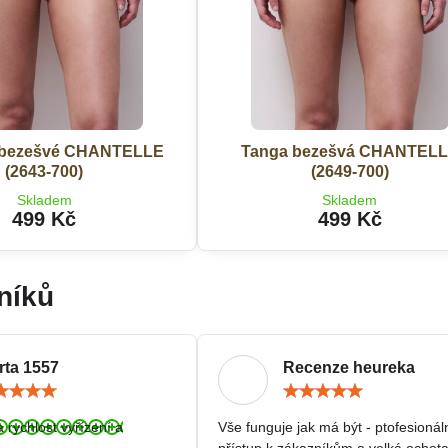
 bezešvé CHANTELLE
Tanga bezešvá CHANTEL
(2643-700)
(2649-700)
Skladem
Skladem
499 Kč
499 Kč
níků
rta 1557
Recenze heureka
Hodnocení:
Hodn
5
5
/
/
a rychlost vyřízení a
Vše funguje jak má být - ptofesionál
5
5