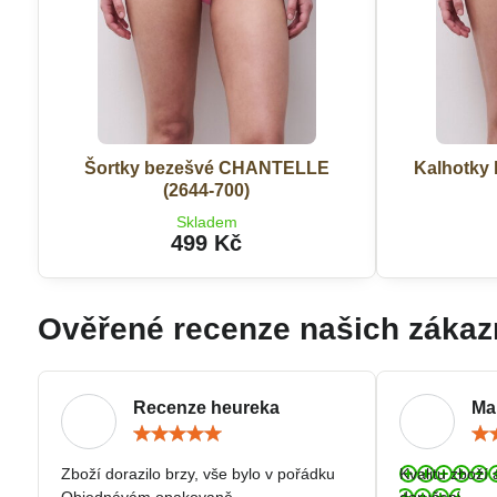
Šortky bezešvé CHANTELLE
Kalhotky
(2644-700)
Skladem
499 Kč
Ověřené recenze našich zákaz
Recenze heureka
Ma
Hodnocení:
5
/
Zboží dorazilo brzy, vše bylo v pořádku
Kvalitu zboží 
5