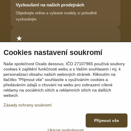
Vyzkoušení na našich prodejnách
Objednejte online a vybrané modely si pohodlně
vyzkoušejte.
★
Důvěra zákaznic
Cookies nastavení soukromí
Dlouhodobě pomáháme ženám najít prádlo, ve kterém se
Naše společnost Oxalis dessous, IČO 27107965 používá soubory
cítí krásně.
cookies k zajištění funkčnosti webu a s Vaším souhlasem i mj. k
personalizaci obsahu našich webových stránek. Kliknutím na
tlačítko "Přijmout vše" souhlasíte s využíváním cookies a
předáváním údajů o chování na webu pro zobrazení cílené
reklamy na sociálních sítích a reklamních sítích na dalších
Sledujte nás:
Facebook
|
Instagram
|
YouTube
webech.
Zásady ochrany soukromí
Přijmout vše
©
2026
Copyright
Předvolby soukromí
Zásady ochrany soukromí
Ukázat podrobnosti
Vytvořeno systémem:
ByznysWeb.cz