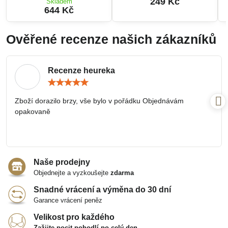
249 Kč
Skladem
644 Kč
Ověřené recenze našich zákazníků
Recenze heureka
Hodnocení:
5
/
Zboží dorazilo brzy, vše bylo v pořádku Objednávám
5
opakovaně
Naše prodejny
Objednejte a vyzkoušejte
zdarma
Snadné vrácení a výměna do 30 dní
Garance vrácení peněz
Velikost pro každého
Zažijte pocit pohodlí po celý den