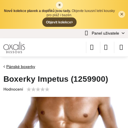
☀
Nové kolekce plavek a doplňků jsou tady.
Objevte luxusní letní kousky
×
✕
pro pláž i bazén.
›
Objevit kolekce
Panel uživatele
Pánské boxerky
Boxerky Impetus (1259900)
Hodnocení