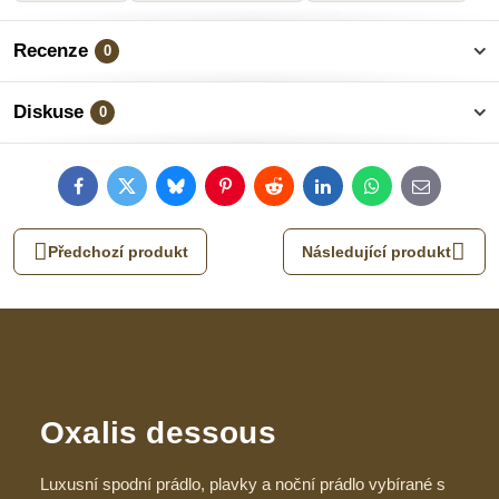
Recenze
0
Diskuse
0
Facebook
Twitter
Bluesky
Pinterest
Reddit
LinkedIn
WhatsApp
E-
mail
Předchozí produkt
Následující produkt
Oxalis dessous
Luxusní spodní prádlo, plavky a noční prádlo vybírané s