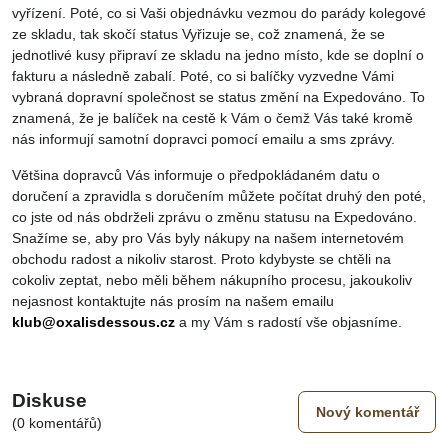
vyřízení. Poté, co si Vaši objednávku vezmou do parády kolegové
ze skladu, tak skočí status Vyřizuje se, což znamená, že se
jednotlivé kusy připraví ze skladu na jedno místo, kde se doplní o
fakturu a následně zabalí. Poté, co si balíčky vyzvedne Vámi
vybraná dopravní společnost se status změní na Expedováno. To
znamená, že je balíček na cestě k Vám o čemž Vás také kromě
nás informují samotní dopravci pomocí emailu a sms zprávy.
Většina dopravců Vás informuje o předpokládaném datu o
doručení a zpravidla s doručením můžete počítat druhý den poté,
co jste od nás obdrželi zprávu o změnu statusu na Expedováno.
Snažíme se, aby pro Vás byly nákupy na našem internetovém
obchodu radost a nikoliv starost. Proto kdybyste se chtěli na
cokoliv zeptat, nebo měli během nákupního procesu, jakoukoliv
nejasnost kontaktujte nás prosím na našem emailu
klub@oxalisdessous.cz
a my Vám s radostí vše objasníme.
Diskuse
Nový komentář
(0 komentářů)