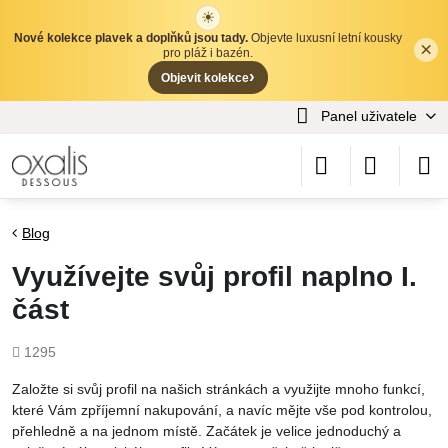
☀
Nové kolekce plavek a doplňků jsou tady.
Objevte luxusní letní kousky
×
✕
pro pláž i bazén.
›
Objevit kolekce
Panel uživatele
Blog
Využívejte svůj profil naplno I.
část
Počet
1295
shlédnutí
Založte si svůj profil na našich stránkách a využijte mnoho funkcí,
které Vám zpříjemní nakupování, a navíc mějte vše pod kontrolou,
přehledně a na jednom místě. Začátek je velice jednoduchý a