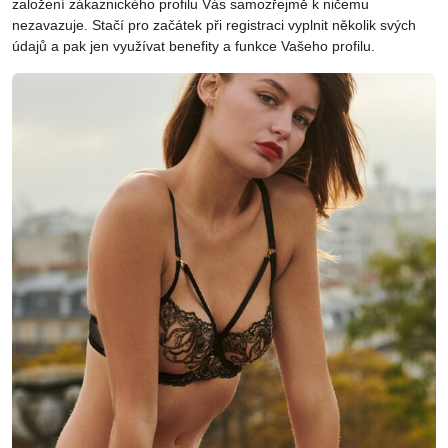
založení zákaznického profilu Vás samozřejmě k ničemu
nezavazuje. Stačí pro začátek při registraci vyplnit několik svých
údajů a pak jen využívat benefity a funkce Vašeho profilu.