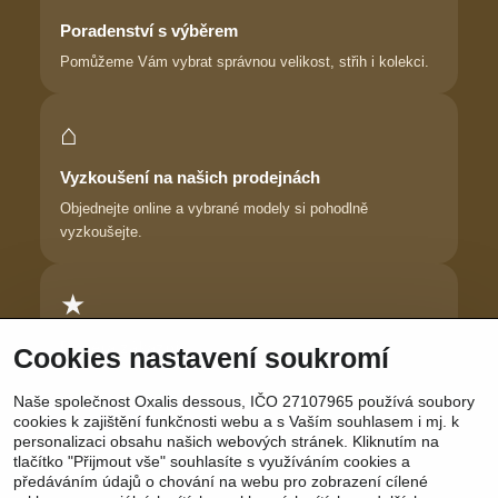
Poradenství s výběrem
Pomůžeme Vám vybrat správnou velikost, střih i kolekci.
⌂
Vyzkoušení na našich prodejnách
Objednejte online a vybrané modely si pohodlně
vyzkoušejte.
★
Důvěra zákaznic
Cookies nastavení soukromí
Dlouhodobě pomáháme ženám najít prádlo, ve kterém se
Naše společnost Oxalis dessous, IČO 27107965 používá soubory
cítí krásně.
cookies k zajištění funkčnosti webu a s Vaším souhlasem i mj. k
personalizaci obsahu našich webových stránek. Kliknutím na
tlačítko "Přijmout vše" souhlasíte s využíváním cookies a
předáváním údajů o chování na webu pro zobrazení cílené