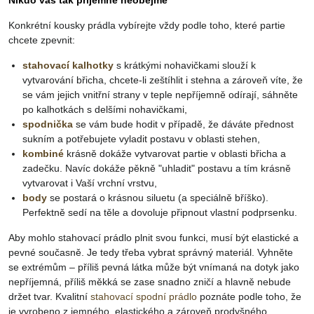
Nikdo vás tak příjemně neobejme
Konkrétní kousky prádla vybírejte vždy podle toho, které partie
chcete zpevnit:
stahovací kalhotky
s krátkými nohavičkami slouží k
vytvarování břicha, chcete-li zeštíhlit i stehna a zároveň víte, že
se vám jejich vnitřní strany v teple nepříjemně odírají, sáhněte
po kalhotkách s delšími nohavičkami,
spodnička
se vám bude hodit v případě, že dáváte přednost
sukním a potřebujete vyladit postavu v oblasti stehen,
kombiné
krásně dokáže vytvarovat partie v oblasti břicha a
zadečku. Navíc dokáže pěkně "uhladit" postavu a tím krásně
vytvarovat i Vaší vrchní vrstvu,
body
se postará o krásnou siluetu (a speciálně bříško).
Perfektně sedí na těle a dovoluje připnout vlastní podprsenku.
Aby mohlo stahovací prádlo plnit svou funkci, musí být elastické a
pevné současně. Je tedy třeba vybrat správný materiál. Vyhněte
se extrémům – příliš pevná látka může být vnímaná na dotyk jako
nepříjemná, příliš měkká se zase snadno zničí a hlavně nebude
držet tvar. Kvalitní
stahovací spodní prádlo
poznáte podle toho, že
je vyrobeno z jemného, elastického a zároveň prodyšného