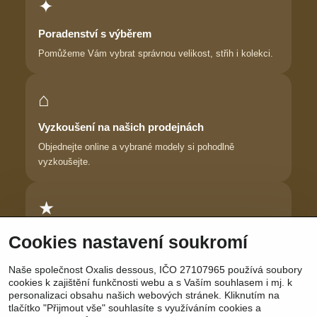
✦
Poradenství s výběrem
Pomůžeme Vám vybrat správnou velikost, střih i kolekci.
⌂
Vyzkoušení na našich prodejnách
Objednejte online a vybrané modely si pohodlně
vyzkoušejte.
★
Důvěra zákaznic
Cookies nastavení soukromí
Dlouhodobě pomáháme ženám najít prádlo, ve kterém se
Naše společnost Oxalis dessous, IČO 27107965 používá soubory
cítí krásně.
cookies k zajištění funkčnosti webu a s Vaším souhlasem i mj. k
personalizaci obsahu našich webových stránek. Kliknutím na
tlačítko "Přijmout vše" souhlasíte s využíváním cookies a