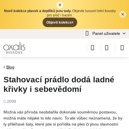
☀
Nové kolekce plavek a doplňků jsou tady.
Objevte luxusní letní kousky
×
✕
pro pláž i bazén.
›
Objevit kolekce
Panel uživatele
Blog
Stahovací prádlo dodá ladné
křivky i sebevědomí
Počet
2099
shlédnutí
Možná vás příroda neobdařila dokonale souměrnou postavou,
možná máte nějaké to kilo navíc. To ale vůbec neznamená, že by
ty přiléhavé šaty, které jste si pořídila na ples či jinou slavnostní