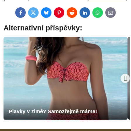
Facebook
Twitter
Bluesky
Pinterest
Reddit
LinkedIn
WhatsApp
E-
mail
Alternativní příspěvky:
Plavky v zimě? Samozřejmě máme!