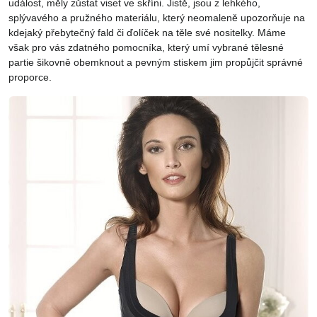
událost, měly zůstat viset ve skříni. Jistě, jsou z lehkého,
splývavého a pružného materiálu, který neomaleně upozorňuje na
kdejaký přebytečný fald či ďolíček na těle své nositelky. Máme
však pro vás zdatného pomocníka, který umí vybrané tělesné
partie šikovně obemknout a pevným stiskem jim propůjčit správné
proporce.