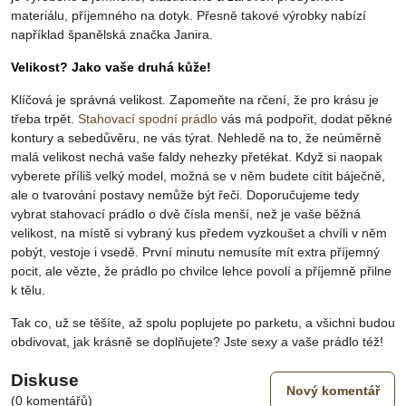
materiálu, příjemného na dotyk. Přesně takové výrobky nabízí
například španělská značka Janira.
Velikost? Jako vaše druhá kůže!
Klíčová je správná velikost. Zapomeňte na rčení, že pro krásu je
třeba trpět.
Stahovací spodní prádlo
vás má podpořit, dodat pěkné
kontury a sebedůvěru, ne vás týrat. Nehledě na to, že neúměrně
malá velikost nechá vaše faldy nehezky přetékat. Když si naopak
vyberete příliš velký model, možná se v něm budete cítit báječně,
ale o tvarování postavy nemůže být řeči. Doporučujeme tedy
vybrat stahovací prádlo o dvě čísla menší, než je vaše běžná
velikost, na místě si vybraný kus předem vyzkoušet a chvíli v něm
pobýt, vestoje i vsedě. První minutu nemusíte mít extra příjemný
pocit, ale vězte, že prádlo po chvilce lehce povolí a příjemně přilne
k tělu.
Tak co, už se těšíte, až spolu poplujete po parketu, a všichni budou
obdivovat, jak krásně se doplňujete? Jste sexy a vaše prádlo též!
Diskuse
Nový komentář
(0 komentářů)