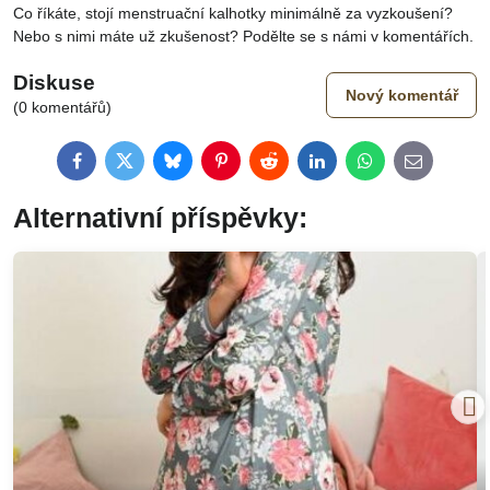
Co říkáte, stojí menstruační kalhotky minimálně za vyzkoušení?
Nebo s nimi máte už zkušenost? Podělte se s námi v komentářích.
Diskuse
Nový komentář
(0 komentářů)
Facebook
Twitter
Bluesky
Pinterest
Reddit
LinkedIn
WhatsApp
E-
mail
Alternativní příspěvky: