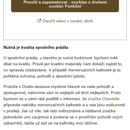
Povolit a zapamatovat - souhlas s druhem
cookie: Funkční
Otevřít video v novém okně
Nutná je kvalita spodního prádla
U spodního prádla, u kterého je nutná funkčnost, bychom měli
dbát na kvalitu. Právě jen kvalitní materiály nám dokáží zajistit to,
co opravdu očekáváme. V případě menstruačních kalhotek je to
pořebná ochrana, pohodlí a absolutní jistota.
Protože v Oxalis dessous myslíme hlavně na vaše pohodlí a
spokojenost, nabízíme vám to nejlepší od těch nejlepších. Proto
bychom se s vámi rádi podělili o informaci, že
značka Chantelle
připravila nabídku menstruačních kalhotek a u nás jsou exkluzivně
v prodeji. Jak už víte, tak tato světoznámá a oblíbená značka
jednoduše umí zaujmout a postarat se o prvotřídní pohodlí svých
zákazníků, takže už teď se na kalhotky moc těšíme.