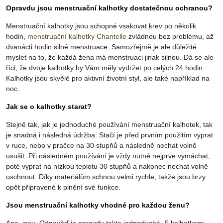
Opravdu jsou menstruační kalhotky dostatečnou ochranou?
Menstruační kalhotky jsou schopné vsakovat krev po několik
hodin,
menstruační kalhotky Chantelle
zvládnou bez problému, až
dvanácti hodin silné menstruace. Samozřejmě je ale důležité
myslet na to, že každá žena má menstruaci jinak silnou. Dá se ale
říci, že dvoje kalhotky by Vám měly vydržet po celých 24 hodin.
Kalhotky jsou skvělé pro aktivní životní styl, ale také například na
noc.
Jak se o kalhotky starat?
Stejně tak, jak je jednoduché používání menstruační kalhotek, tak
je snadná i následná údržba. Stačí je před prvním použitím vyprat
v ruce, nebo v pračce na 30 stupňů a následně nechat volně
usušit. Při následném používání je vždy nutné nejprve vymáchat,
poté vyprat na nízkou teplotu 30 stupňů a nakonec nechat volně
uschnout. Díky materiálům schnou velmi rychle, takže jsou brzy
opět připravené k plnění své funkce.
Jsou menstruační kalhotky vhodné pro každou ženu?