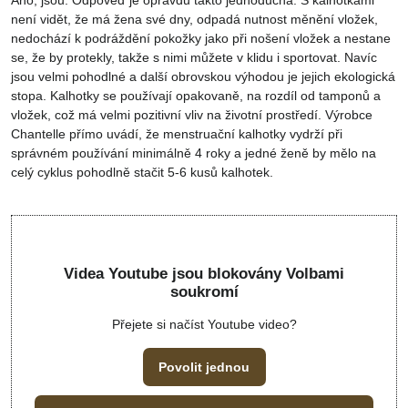
Ano, jsou. Odpověď je opravdu takto jednoduchá. S kalhotkami
není vidět, že má žena své dny, odpadá nutnost měnění vložek,
nedochází k podráždění pokožky jako při nošení vložek a nestane
se, že by protekly, takže s nimi můžete v klidu i sportovat. Navíc
jsou velmi pohodlné a další obrovskou výhodou je jejich ekologická
stopa. Kalhotky se používají opakovaně, na rozdíl od tamponů a
vložek, což má velmi pozitivní vliv na životní prostředí. Výrobce
Chantelle přímo uvádí, že menstruační kalhotky vydrží při
správném používání minimálně 4 roky a jedné ženě by mělo na
celý cyklus pohodlně stačit 5-6 kusů kalhotek.
Videa Youtube jsou blokovány Volbami
soukromí
Přejete si načíst Youtube video?
Povolit jednou