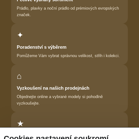
Prádlo, plavky a noční prádlo od prémiových evropských
značek.
✦
Poradenství s výběrem
Pomůžeme Vám vybrat správnou velikost, střih i kolekci.
⌂
Vyzkoušení na našich prodejnách
Objednejte online a vybrané modely si pohodlně
vyzkoušejte.
★
Důvěra zákaznic
Cookies nastavení soukromí