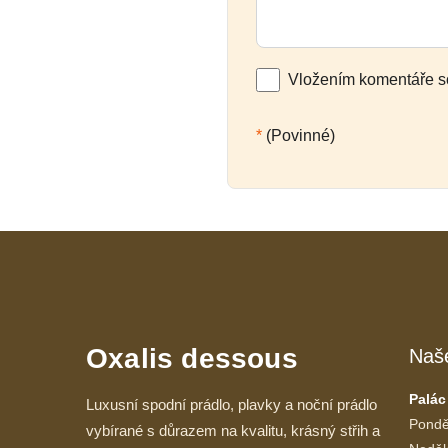
Vložením komentáře s
*
(Povinné)
Oxalis dessous
Naš
Palác
Luxusní spodní prádlo, plavky a noční prádlo
Pondě
vybírané s důrazem na kvalitu, krásný střih a