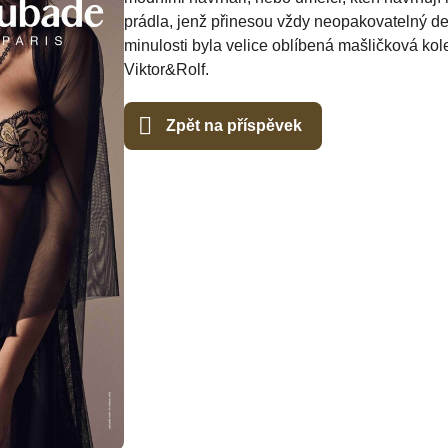
prádla, jenž přinesou vždy neopakovatelný des
minulosti byla velice oblíbená mašličková k
Viktor&Rolf.
Zpět na příspěvek