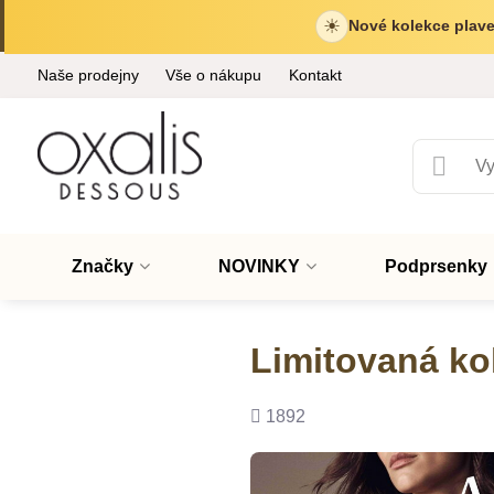
☀
Nové kolekce plave
Naše prodejny
Vše o nákupu
Kontakt
Značky
NOVINKY
Podprsenky
Limitovaná ko
Počet
1892
shlédnutí