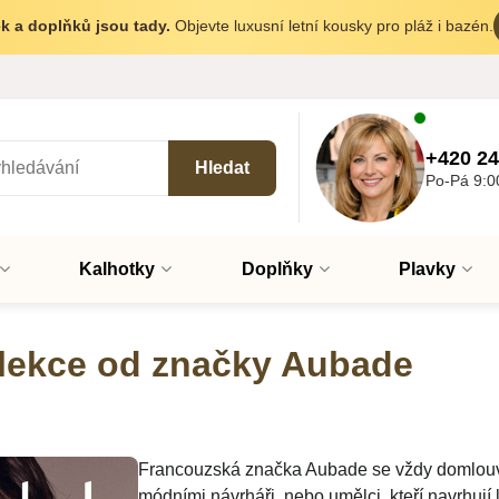
k a doplňků jsou tady.
Objevte luxusní letní kousky pro pláž i bazén.
+420 24
Hledat
Po-Pá 9:0
Kalhotky
Doplňky
Plavky
lekce od značky Aubade
Francouzská značka Aubade se vždy domlouv
módními návrháři, nebo umělci, kteří navrhují