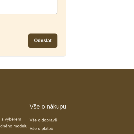
Odeslat
Vše o nákupu
 s výběrem
Vše o dopravě
vhodného modelu.
Vše o platbě