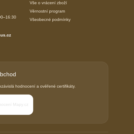
Vše o vrácení zboží
Věrnostní program
00–16:30
Všeobecné podmínky
us.cz
obchod
závislá hodnocení a ověřené certifikáty.