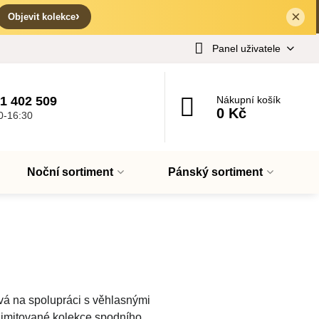
×
✕
›
Objevit kolekce
Panel uživatele
1 402 509
Nákupní košík
0 Kč
0-16:30
Noční sortiment
Pánský sortiment
á na spolupráci s věhlasnými
 limitované kolekce spodního