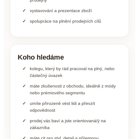
prodejny
vystavování a prezentace zboží
spolupráce na plnění prodejních cílů
Koho hledáme
kolegu, který by rád pracoval na plný, nebo
částečný úvazek
máte zkušenosti z obchodu, ideálně z módy
nebo prémiového segmentu
umíte přirozeně vést lidi a převzít
odpovědnost
prodej vás baví a jste orientovaná/ý na
zákazníka
máte cit pro styl, detail a příjemnou