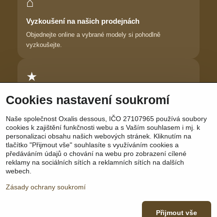
⌂
Vyzkoušení na našich prodejnách
Objednejte online a vybrané modely si pohodlně
vyzkoušejte.
★
Důvěra zákaznic
Cookies nastavení soukromí
Dlouhodobě pomáháme ženám najít prádlo, ve kterém se
Naše společnost Oxalis dessous, IČO 27107965 používá soubory
cítí krásně.
cookies k zajištění funkčnosti webu a s Vaším souhlasem i mj. k
personalizaci obsahu našich webových stránek. Kliknutím na
tlačítko "Přijmout vše" souhlasíte s využíváním cookies a
předáváním údajů o chování na webu pro zobrazení cílené
reklamy na sociálních sítích a reklamních sítích na dalších
Sledujte nás:
Facebook
|
Instagram
|
YouTube
webech.
Zásady ochrany soukromí
Přijmout vše