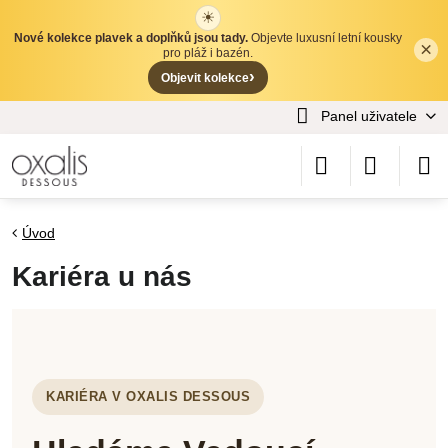
☀
Nové kolekce plavek a doplňků jsou tady.
Objevte luxusní letní kousky
×
✕
pro pláž i bazén.
›
Objevit kolekce
Panel uživatele
Úvod
Kariéra u nás
KARIÉRA V OXALIS DESSOUS