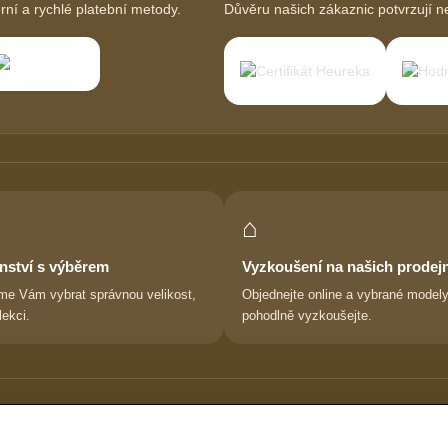
í a rychlé platební metody.
Důvěru našich zákaznic potvrzují ne
⌂
nství s výběrem
Vyzkoušení na našich prodej
e Vám vybrat správnou velikost,
Objednejte online a vybrané modely
lekci.
pohodlně vyzkoušejte.
Sledujte nás:
Facebook
|
Instagram
|
YouTube