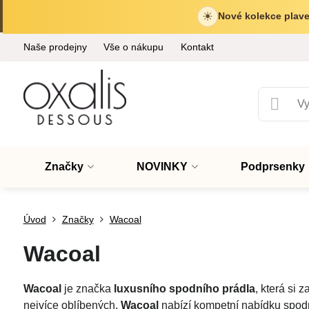
☀
Nové kolekce plave
Naše prodejny
Vše o nákupu
Kontakt
Značky
NOVINKY
Podprsenky
Úvod
Značky
Wacoal
Wacoal
Wacoal
je značka
luxusního spodního prádla
, která si
nejvíce oblíbených.
Wacoal
nabízí kompetní nabídku spodní