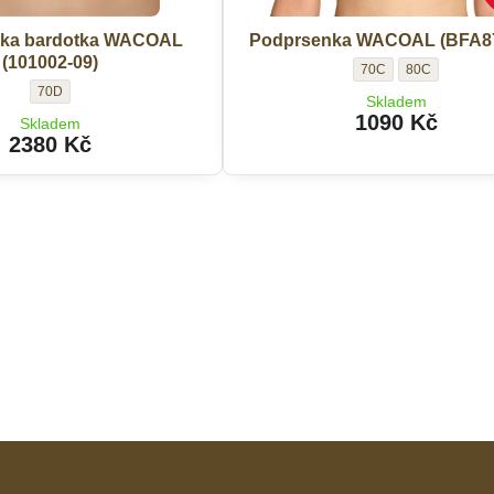
ka bardotka WACOAL
Podprsenka WACOAL (BFA87
(101002-09)
Podprsenka
Podprsenka
70C
80C
Podprsenka
WACOAL
WACOAL
70D
Skladem
bardotka
(BFA879-
(BFA879-
1090 Kč
Skladem
WACOAL
02)
02)
2380 Kč
(101002-
-
-
09)
Velikost:
Velikost:
-
Velikost: