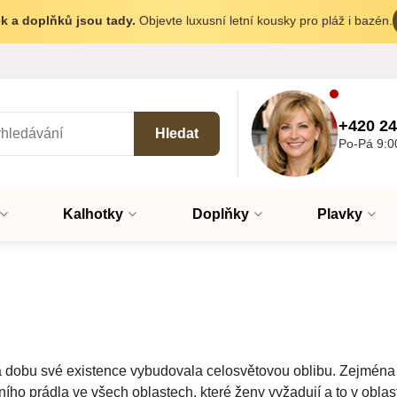
k a doplňků jsou tady.
Objevte luxusní letní kousky pro pláž i bazén.
+420 24
Hledat
Po-Pá 9:0
Kalhotky
Doplňky
Plavky
 za dobu své existence vybudovala celosvětovou oblibu. Zejmén
ho prádla ve všech oblastech, které ženy vyžadují a to v oblas