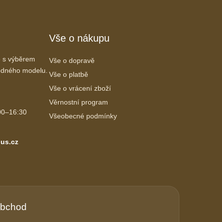
Vše o nákupu
 s výběrem
Vše o dopravě
vhodného modelu.
Vše o platbě
Vše o vrácení zboží
Věrnostní program
00–16:30
Všeobecné podmínky
us.cz
obchod