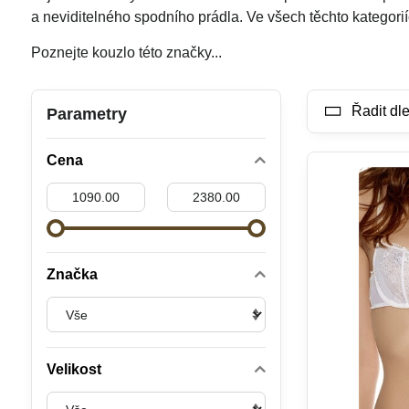
a neviditelného spodního prádla. Ve všech těchto kategoriíc
Poznejte kouzlo této značky...
Řadit dle
Parametry
Cena
Od:
Do:
Značka
Velikost