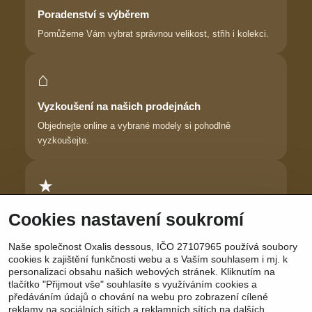
Poradenství s výběrem
Pomůžeme Vám vybrat správnou velikost, střih i kolekci.
⌂
Vyzkoušení na našich prodejnách
Objednejte online a vybrané modely si pohodlně
vyzkoušejte.
★
Důvěra zákaznic
Cookies nastavení soukromí
Dlouhodobě pomáháme ženám najít prádlo, ve kterém se
Naše společnost Oxalis dessous, IČO 27107965 používá soubory
cítí krásně.
cookies k zajištění funkčnosti webu a s Vaším souhlasem i mj. k
personalizaci obsahu našich webových stránek. Kliknutím na
tlačítko "Přijmout vše" souhlasíte s využíváním cookies a
předáváním údajů o chování na webu pro zobrazení cílené
reklamy na sociálních sítích a reklamních sítích na dalších