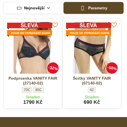
Nejnovější
Parametry
32%
50%
Podprsenka VANITY FAIR
Šortky VANITY FAIR
(27140-02)
(07140-02)
Podprsenka
Podprsenka
Šortky
70C
80C
42
VANITY
VANITY
VANITY
Skladem
Skladem
FAIR
FAIR
FAIR
1790 Kč
690 Kč
(27140-
(27140-
(07140-
02)
02)
02)
-
-
-
Velikost:
Velikost:
Velikost: