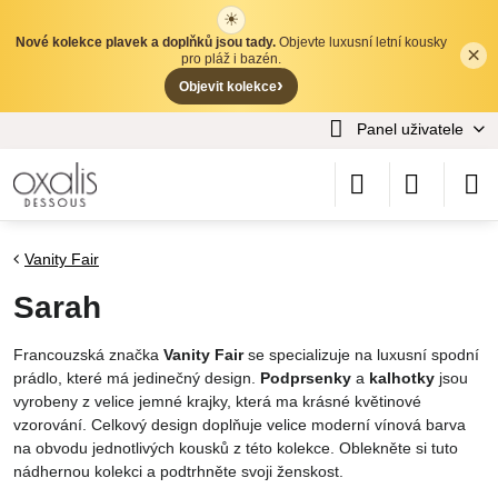
☀
Nové kolekce plavek a doplňků jsou tady.
Objevte luxusní letní kousky
×
✕
pro pláž i bazén.
›
Objevit kolekce
Panel uživatele
Vanity Fair
Sarah
Francouzská značka
Vanity Fair
se specializuje na luxusní spodní
prádlo, které má jedinečný design.
Podprsenky
a
kalhotky
jsou
vyrobeny z velice jemné krajky, která ma krásné květinové
vzorování. Celkový design doplňuje velice moderní vínová barva
na obvodu jednotlivých kousků z této kolekce. Oblekněte si tuto
nádhernou kolekci a podtrhněte svoji ženskost.