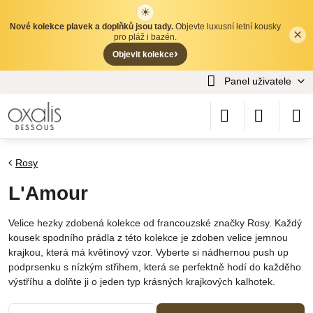
☀
Nové kolekce plavek a doplňků jsou tady.
Objevte luxusní letní kousky
×
✕
pro pláž i bazén.
›
Objevit kolekce
Panel uživatele
Rosy
L'Amour
Velice hezky zdobená kolekce od francouzské značky Rosy. Každý
kousek spodního prádla z této kolekce je zdoben velice jemnou
krajkou, která má květinový vzor. Vyberte si nádhernou push up
podprsenku s nízkým střihem, která se perfektně hodí do každěho
výstříhu a dolňte ji o jeden typ krásných krajkových kalhotek.