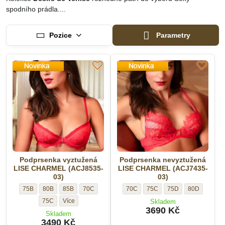
spodního prádla....
Pozice
Parametry
Podprsenka vyztužená
Podprsenka nevyztužená
LISE CHARMEL (ACJ8535-
LISE CHARMEL (ACJ7435-
03)
03)
Podprsenka
Podprsenka
Podprsenka
Podprsenka
Podprsenka
Podprsenka
Podprsenka
Podprsenka
75B
80B
85B
70C
70C
75C
75D
80D
vyztužená
vyztužená
vyztužená
vyztužená
nevyztužená
nevyztužená
nevyztužená
nevyztužená
Podprsenka
75C
Skladem
LISE
LISE
LISE
LISE
LISE
LISE
LISE
LISE
3690 Kč
vyztužená
Skladem
CHARMEL
CHARMEL
CHARMEL
CHARMEL
CHARMEL
CHARMEL
CHARMEL
CHARMEL
LISE
3490 Kč