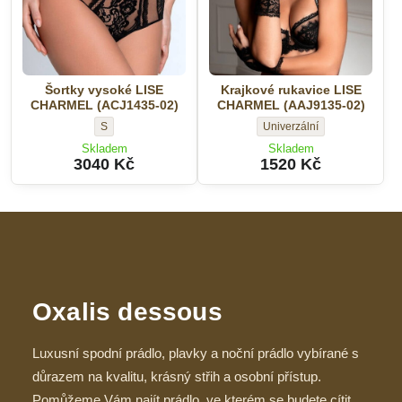
Šortky vysoké LISE
Krajkové rukavice LISE
CHARMEL (ACJ1435-02)
CHARMEL (AAJ9135-02)
Šortky
Krajkové
S
Univerzální
vysoké
rukavice
Skladem
Skladem
LISE
LISE
3040 Kč
1520 Kč
CHARMEL
CHARMEL
(ACJ1435-
(AAJ9135-
02)
02)
-
-
Velikost:
Velikost:
Oxalis dessous
Luxusní spodní prádlo, plavky a noční prádlo vybírané s
důrazem na kvalitu, krásný střih a osobní přístup.
Pomůžeme Vám najít prádlo, ve kterém se budete cítit