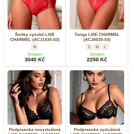
Šortky vysoké LISE
Tanga LISE CHARMEL
CHARMEL (ACJ1435-03)
(ACJ0035-03)
Šortky
Tanga
Tanga
Tanga
M
S
M
L
vysoké
LISE
LISE
LISE
Skladem
Skladem
LISE
CHARMEL
CHARMEL
CHARMEL
3040 Kč
2250 Kč
CHARMEL
(ACJ0035-
(ACJ0035-
(ACJ0035-
(ACJ1435-
03)
03)
03)
03)
-
-
-
-
Velikost:
Velikost:
Velikost:
Velikost:
Podprsenka nevyztužená
Podprsenka vyztužená