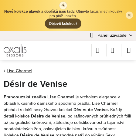
☀
Nové kolekce plavek a doplňků jsou tady.
Objevte luxusní letní kousky
×
✕
pro pláž i bazén.
›
Objevit kolekce
Panel uživatele
Lise Charmel
Désir de Venise
Francouzská značka Lise Charmel
je vrcholem elegance v
oblasti luxusního dámského spodního prádla. Lise Charmel
přichází s další sexy žhavou kolekcí
Désirs de Venise.
Každý
detail kolekce
Désirs de Venise
, od rafinovaných průhledných fólií
až po grafické šněrování, ztělesňuje sofistikovanost a tajemství
neodolatelných žen, oslavujících italskou krásu a svůdnost.
Kolekce
Désirs de Venise
rozhodně patří do výběru Sexy