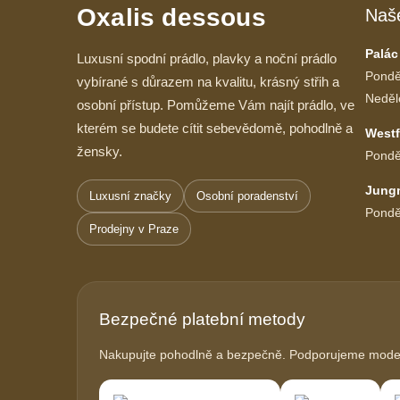
Oxalis dessous
Naš
Palác
Luxusní spodní prádlo, plavky a noční prádlo
Pondě
vybírané s důrazem na kvalitu, krásný střih a
Neděl
osobní přístup. Pomůžeme Vám najít prádlo, ve
kterém se budete cítit sebevědomě, pohodlně a
Westf
žensky.
Pondě
Jung
Luxusní značky
Osobní poradenství
Pondě
Prodejny v Praze
Bezpečné platební metody
Nakupujte pohodlně a bezpečně. Podporujeme modern