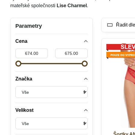
mateřské společnosti
Lise Charmel
.
Řadit dle
Parametry
Cena
Od:
Do:
Značka
Velikost
Šortky A