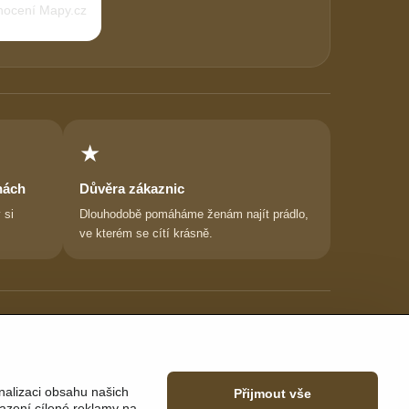
★
nách
Důvěra zákaznic
 si
Dlouhodobě pomáháme ženám najít prádlo,
ve kterém se cítí krásně.
nalizaci obsahu našich
Přijmout vše
azení cílené reklamy na