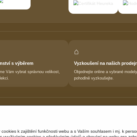
⌂
nství s výběrem
Vyzkoušení na našich prodej
e Vám vybrat správnou velikost,
Objednejte online a vybrané modely
lekci.
pohodlně vyzkoušejte.
Sledujte nás:
Facebook
|
Instagram
|
YouTube
ookies k zajištění funkčnosti webu a s Vaším souhlasem i mj. k perso
te s využíváním cookies a předáváním údajů o chování na webu pro zobr