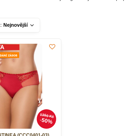
:
Nejnovější
1350 Kč
50%
NTINEA (CCC0401-03)