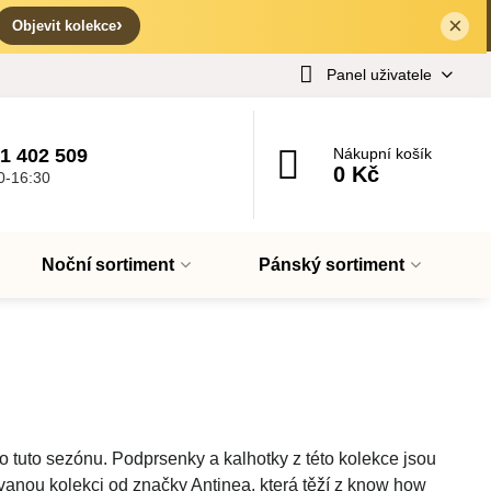
×
✕
›
Objevit kolekce
Panel uživatele
1 402 509
Nákupní košík
0 Kč
0-16:30
Noční sortiment
Pánský sortiment
 tuto sezónu. Podprsenky a kalhotky z této kolekce jsou
vanou kolekci od značky Antinea, která těží z know how