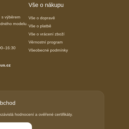
Vše o nákupu
 s výběrem
Vše o dopravě
vhodného modelu.
Vše o platbě
Vše o vrácení zboží
Věrnostní program
00–16:30
Všeobecné podmínky
us.cz
obchod
závislá hodnocení a ověřené certifikáty.