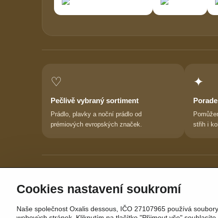
♡
✦
Pečlivě vybraný sortiment
Porade
Prádlo, plavky a noční prádlo od
Pomůžem
prémiových evropských značek.
střih i ko
Cookies nastavení soukromí
Naše společnost Oxalis dessous, IČO 27107965 používá soubory c
webových stránek. Kliknutím na tlačítko "Přijmout vše" souhlasí