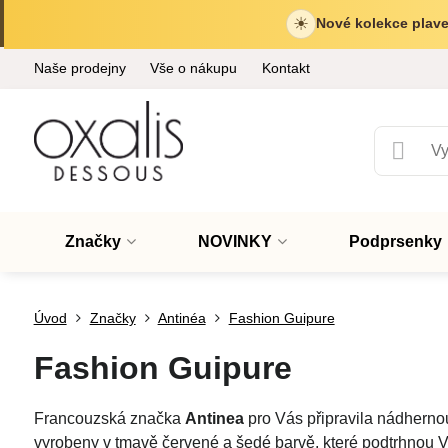
☀
Nové kolekce plave
Naše prodejny
Vše o nákupu
Kontakt
Značky
NOVINKY
Podprsenky
Úvod
Značky
Antinéa
Fashion Guipure
Fashion Guipure
Francouzská značka
Antinea
pro Vás připravila nádhernou
vyrobeny v tmavě červené a šedé barvě, které podtrhnou Va