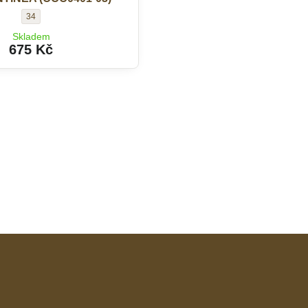
Šortky
34
ANTINEA
Skladem
(CCC0401-
675 Kč
03)
-
Velikost: