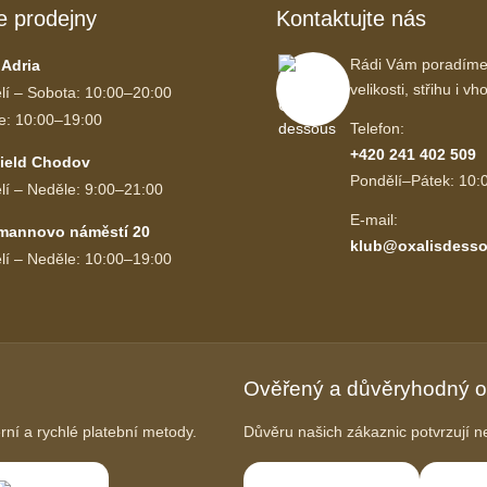
e prodejny
Kontaktujte nás
Rádi Vám poradíme
 Adria
velikosti, střihu i 
lí – Sobota: 10:00–20:00
e: 10:00–19:00
Telefon:
+420 241 402 509
ield Chodov
Pondělí–Pátek: 10:
lí – Neděle: 9:00–21:00
E-mail:
mannovo náměstí 20
klub@oxalisdesso
lí – Neděle: 10:00–19:00
Ověřený a důvěryhodný 
í a rychlé platební metody.
Důvěru našich zákaznic potvrzují ne