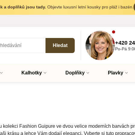
k a doplňků jsou tady.
Objevte luxusní letní kousky pro pláž i bazén.
+420 24
Hledat
Po-Pá 9:0
Kalhotky
Doplňky
Plavky
 kolekci Fashion Guipure ve dvou velice moderních barvách pro
ši krásu a lehce Vám dodají eleganci. Vyberte si tuto propraco