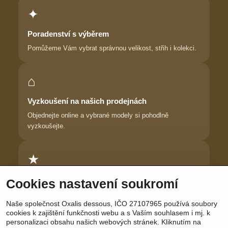
✦
Poradenství s výběrem
Pomůžeme Vám vybrat správnou velikost, střih i kolekci.
⌂
Vyzkoušení na našich prodejnách
Objednejte online a vybrané modely si pohodlně
vyzkoušejte.
★
Důvěra zákaznic
Cookies nastavení soukromí
Dlouhodobě pomáháme ženám najít prádlo, ve kterém se
Naše společnost Oxalis dessous, IČO 27107965 používá soubory
cítí krásně.
cookies k zajištění funkčnosti webu a s Vaším souhlasem i mj. k
personalizaci obsahu našich webových stránek. Kliknutím na