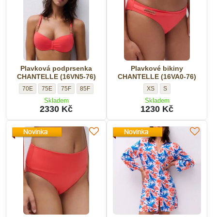
Velikost:
Plavková podprsenka
Plavkové bikiny
CHANTELLE (16VN5-76)
CHANTELLE (16VA0-76)
Plavková
Plavková
Plavková
Plavková
Plavkové
Plavkové
70E
75E
75F
85F
XS
S
podprsenka
podprsenka
podprsenka
podprsenka
bikiny
bikiny
Skladem
Skladem
CHANTELLE
CHANTELLE
CHANTELLE
CHANTELLE
CHANTELLE
CHANTELLE
2330 Kč
1230 Kč
(16VN5-
(16VN5-
(16VN5-
(16VN5-
(16VA0-
(16VA0-
76)
76)
76)
76)
76)
76)
-
-
-
-
-
-
Velikost:
Velikost:
Velikost:
Velikost:
Velikost:
Velikost: