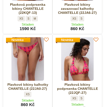
Plavková podprsenka
Plavkové bikiny
bikiny CHANTELLE
zavazovací kalhotky
(22KQF-13)
CHANTELLE (22JA6-27)
Plavková
Plavková
Plavková
Plavkové
Plavkové
XS
S
M
XS
S
podprsenka
podprsenka
podprsenka
bikiny
bikiny
Skladem
Skladem
bikiny
bikiny
bikiny
zavazovací
zavazovací
1590 Kč
860 Kč
CHANTELLE
CHANTELLE
CHANTELLE
kalhotky
kalhotky
(22KQF-
(22KQF-
(22KQF-
CHANTELLE
CHANTELLE
13)
13)
13)
(22JA6-
(22JA6-
-
-
-
27)
27)
Velikost:
Velikost:
Velikost:
-
-
Velikost:
Velikost:
Plavkové bikiny kalhotky
Plavková bikiny
CHANTELLE (22JA0-27)
podprsenka CHANTELLE
(22JQF-27)
Plavkové
XS
Plavková
Plavková
XS
S
bikiny
Skladem
bikiny
bikiny
kalhotky
860 Kč
Skladem