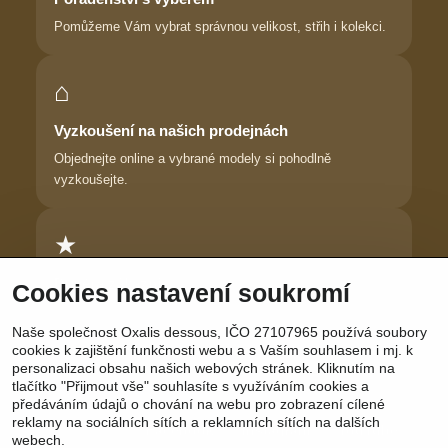
Pomůžeme Vám vybrat správnou velikost, střih i kolekci.
⌂
Vyzkoušení na našich prodejnách
Objednejte online a vybrané modely si pohodlně
vyzkoušejte.
★
Důvěra zákaznic
Cookies nastavení soukromí
Dlouhodobě pomáháme ženám najít prádlo, ve kterém se
Naše společnost Oxalis dessous, IČO 27107965 používá soubory
cítí krásně.
cookies k zajištění funkčnosti webu a s Vaším souhlasem i mj. k
personalizaci obsahu našich webových stránek. Kliknutím na
tlačítko "Přijmout vše" souhlasíte s využíváním cookies a
předáváním údajů o chování na webu pro zobrazení cílené
reklamy na sociálních sítích a reklamních sítích na dalších
Sledujte nás:
Facebook
|
Instagram
|
YouTube
webech.