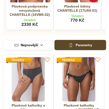
Plavková podprsenka
Plavkové bikiny
P
nevyztužená
CHANTELLE (17UA0-01)
C
CHANTELLE (16VM0-02)
Skladem
770 Kč
Skladem
2330 Kč
Nejnovější
Parametry
Plavkové kalhotky s
Plavkové kalhotky