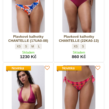
Velikost:
Plavkové kalhotky
Plavkové kalhotky
CHANTELLE (17UA0-08)
CHANTELLE (22KA0-13)
Plavkové
Plavkové
Plavkové
Plavkové
Plavkové
Plavkové
XS
S
M
L
XS
S
kalhotky
kalhotky
kalhotky
kalhotky
kalhotky
kalhotky
Skladem
Skladem
CHANTELLE
CHANTELLE
CHANTELLE
CHANTELLE
CHANTELLE
CHANTELLE
1230 Kč
860 Kč
(17UA0-
(17UA0-
(17UA0-
(17UA0-
(22KA0-
(22KA0-
08)
08)
08)
08)
13)
13)
-
-
-
-
-
-
Velikost:
Velikost:
Velikost:
Velikost:
Velikost:
Velikost: