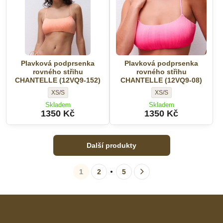
Plavková podprsenka
Plavková podprsenka
rovného střihu
rovného střihu
CHANTELLE (12VQ9-152)
CHANTELLE (12VQ9-08)
Plavková
Plavková
XS/S
XS/S
podprsenka
podprsenka
Skladem
Skladem
rovného
rovného
1350 Kč
1350 Kč
střihu
střihu
CHANTELLE
CHANTELLE
(12VQ9-
(12VQ9-
Další produkty
152)
08)
-
-
1
2
5
Velikost:
Velikost: