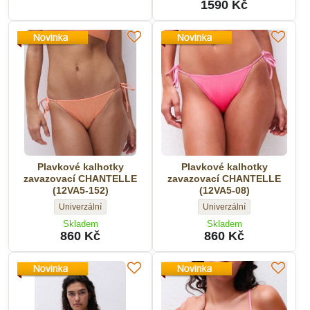
podprsenka
podprsenka
1590 Kč
CHANTELLE
CHANTELLE
CHANTELLE
(22JA0-
(22JQF-
(22JQF-
27)
27)
27)
-
-
-
Velikost:
Velikost:
Velikost:
Plavkové kalhotky
Plavkové kalhotky
zavazovací CHANTELLE
zavazovací CHANTELLE
(12VA5-152)
(12VA5-08)
Plavkové
Plavkové
Univerzální
Univerzální
kalhotky
kalhotky
Skladem
Skladem
zavazovací
zavazovací
860 Kč
860 Kč
CHANTELLE
CHANTELLE
(12VA5-
(12VA5-
152)
08)
-
-
Velikost:
Velikost: