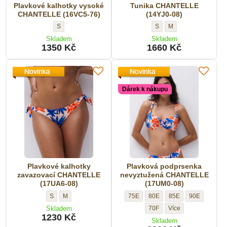
Plavkové kalhotky vysoké
Tunika CHANTELLE
CHANTELLE (16VC5-76)
(14YJ0-08)
Plavkové
Tunika
Tunika
S
S
M
kalhotky
CHANTELLE
CHANTELLE
Skladem
Skladem
vysoké
(14YJ0-
(14YJ0-
1350 Kč
1660 Kč
CHANTELLE
08)
08)
(16VC5-
-
-
76)
Velikost:
Velikost:
-
Dárek k nákupu
Velikost:
Plavkové kalhotky
Plavková podprsenka
zavazovací CHANTELLE
nevyztužená CHANTELLE
(17UA6-08)
(17UM0-08)
Plavkové
Plavkové
Plavková
Plavková
Plavková
Plavková
S
M
75E
80E
85E
90E
kalhotky
kalhotky
podprsenka
podprsenka
podprsenka
podprsenka
Plavková
70F
Skladem
zavazovací
zavazovací
nevyztužená
nevyztužená
nevyztužená
nevyztužená
1230 Kč
podprsenka
Skladem
CHANTELLE
CHANTELLE
CHANTELLE
CHANTELLE
CHANTELLE
CHANTELLE