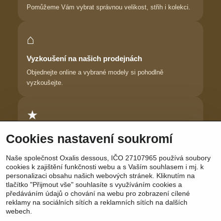
Pomůžeme Vám vybrat správnou velikost, střih i kolekci.
⌂
Vyzkoušení na našich prodejnách
Objednejte online a vybrané modely si pohodlně
vyzkoušejte.
★
Důvěra zákaznic
Cookies nastavení soukromí
Dlouhodobě pomáháme ženám najít prádlo, ve kterém se
Naše společnost Oxalis dessous, IČO 27107965 používá soubory
cítí krásně.
cookies k zajištění funkčnosti webu a s Vaším souhlasem i mj. k
personalizaci obsahu našich webových stránek. Kliknutím na
tlačítko "Přijmout vše" souhlasíte s využíváním cookies a
předáváním údajů o chování na webu pro zobrazení cílené
reklamy na sociálních sítích a reklamních sítích na dalších
Sledujte nás:
Facebook
|
Instagram
|
YouTube
webech.