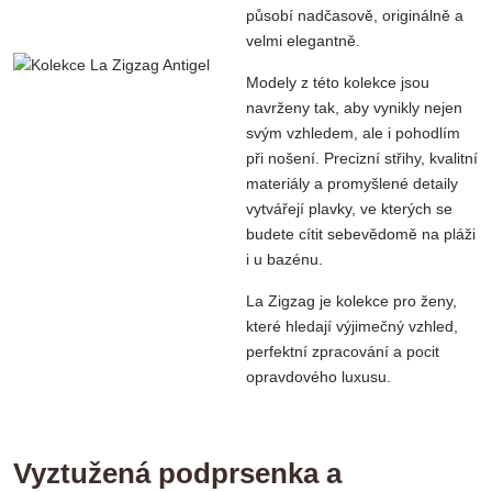
působí nadčasově, originálně a
velmi elegantně.
Modely z této kolekce jsou
navrženy tak, aby vynikly nejen
svým vzhledem, ale i pohodlím
při nošení. Precizní střihy, kvalitní
materiály a promyšlené detaily
vytvářejí plavky, ve kterých se
budete cítit sebevědomě na pláži
i u bazénu.
La Zigzag je kolekce pro ženy,
které hledají výjimečný vzhled,
perfektní zpracování a pocit
opravdového luxusu.
Vyztužená podprsenka a