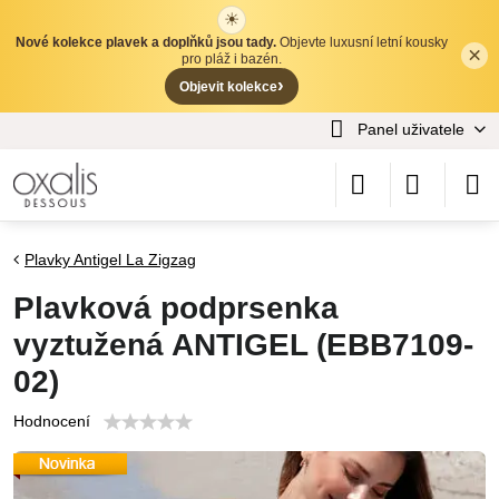
☀
Nové kolekce plavek a doplňků jsou tady.
Objevte luxusní letní kousky
×
✕
pro pláž i bazén.
›
Objevit kolekce
Panel uživatele
Plavky Antigel La Zigzag
Plavková podprsenka
vyztužená ANTIGEL (EBB7109-
02)
Hodnocení