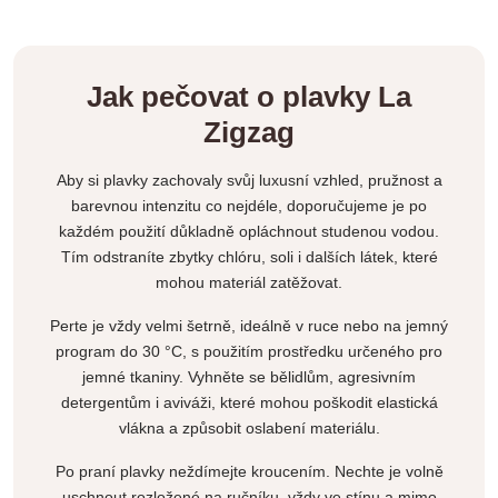
Jak pečovat o plavky La
Zigzag
Aby si plavky zachovaly svůj luxusní vzhled, pružnost a
barevnou intenzitu co nejdéle, doporučujeme je po
každém použití důkladně opláchnout studenou vodou.
Tím odstraníte zbytky chlóru, soli i dalších látek, které
mohou materiál zatěžovat.
Perte je vždy velmi šetrně, ideálně v ruce nebo na jemný
program do 30 °C, s použitím prostředku určeného pro
jemné tkaniny. Vyhněte se bělidlům, agresivním
detergentům i aviváži, které mohou poškodit elastická
vlákna a způsobit oslabení materiálu.
Po praní plavky neždímejte kroucením. Nechte je volně
uschnout rozložené na ručníku, vždy ve stínu a mimo