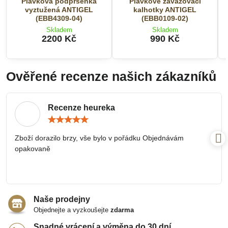
Plavková podprsenka
Plavkové zavazovací
vyztužená ANTIGEL
kalhotky ANTIGEL
(EBB4309-04)
(EBB0109-02)
Skladem
Skladem
2200 Kč
990 Kč
Ověřené recenze našich zákazníků
Recenze heureka
Hodnocení:
5
/
Zboží dorazilo brzy, vše bylo v pořádku Objednávám
5
opakovaně
Naše prodejny
Objednejte a vyzkoušejte
zdarma
Snadné vrácení a výměna do 30 dní