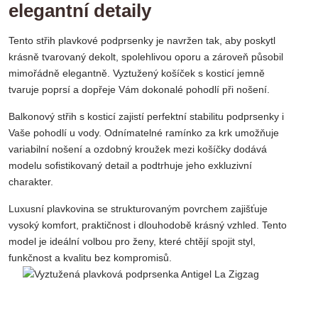
elegantní detaily
Tento střih plavkové podprsenky je navržen tak, aby poskytl
krásně tvarovaný dekolt, spolehlivou oporu a zároveň působil
mimořádně elegantně. Vyztužený košíček s kosticí jemně
tvaruje poprsí a dopřeje Vám dokonalé pohodlí při nošení.
Balkonový střih s kosticí zajistí perfektní stabilitu podprsenky i
Vaše pohodlí u vody. Odnímatelné ramínko za krk umožňuje
variabilní nošení a ozdobný kroužek mezi košíčky dodává
modelu sofistikovaný detail a podtrhuje jeho exkluzivní
charakter.
Luxusní plavkovina se strukturovaným povrchem zajišťuje
vysoký komfort, praktičnost i dlouhodobě krásný vzhled. Tento
model je ideální volbou pro ženy, které chtějí spojit styl,
funkčnost a kvalitu bez kompromisů.