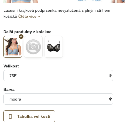
Luxusní krajková podprsenka nevyztužená s plným střihem
košíčků
Čtěte více
Velikost
Barva
Tabulka velikostí