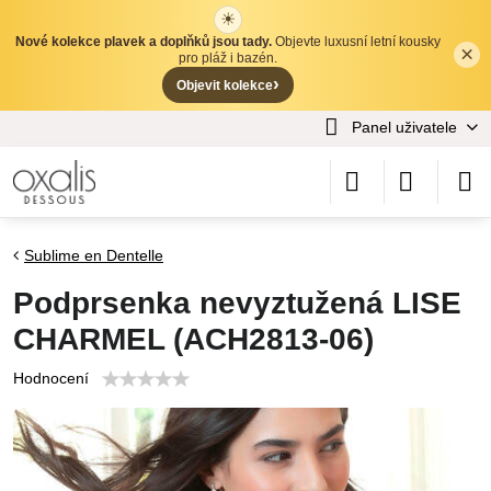
☀
Nové kolekce plavek a doplňků jsou tady.
Objevte luxusní letní kousky
×
✕
pro pláž i bazén.
›
Objevit kolekce
Panel uživatele
Sublime en Dentelle
Podprsenka nevyztužená LISE
CHARMEL (ACH2813-06)
Hodnocení