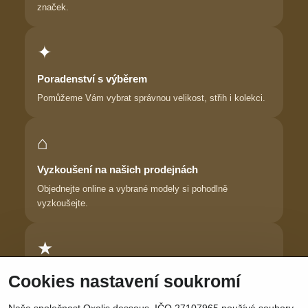
značek.
✦
Poradenství s výběrem
Pomůžeme Vám vybrat správnou velikost, střih i kolekci.
⌂
Vyzkoušení na našich prodejnách
Objednejte online a vybrané modely si pohodlně
vyzkoušejte.
★
Důvěra zákaznic
Cookies nastavení soukromí
Dlouhodobě pomáháme ženám najít prádlo, ve kterém se