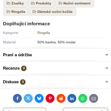
Značky
Produkty
Noční sortiment
Ringella
Dámské noční košile
Doplňující informace
Kategorie:
Ringella
Materiál:
50% bavlna, 50% modal
Praní a údržba
Recenze
0
Diskuse
0
Facebook
Twitter
Bluesky
Pinterest
Reddit
LinkedIn
WhatsApp
E-
mail