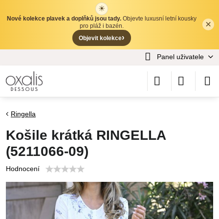
☀
Nové kolekce plavek a doplňků jsou tady.
Objevte luxusní letní kousky
×
✕
pro pláž i bazén.
›
Objevit kolekce
Panel uživatele
Ringella
Košile krátká RINGELLA
(5211066-09)
Hodnocení