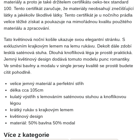
materiály a proto je také držitelem certifikátu oeko-tex standard
100. Tento certifikát zaručuje, že materiály neobsahují znečišťující
látky a jakékoliv škodlivé látky. Tento certifikát je u nočního prádla
velice těžké získat a poukazuje na mimořádnou kvalitu použitého
materiálu a zpracování.
Tato květinová noční košile ukazuje svou elegantní stránku. S
exkluzivním krajkovým lemem na lemu rukávu. Dekolt dále zdobí
lesklá saténová stuha. Dlouhá knoflíková léga je prostě praktická.
Jemný květinový design dodává tomuto modelu punc romantiky.
Ve směsi bavlny a modalu v single jersey kvalitě se prostě budete
cítit pohodlně.
velice jemný materiál a perfektní střih
délka cca 105cm
kulatý výstřih s lemováním saténovou stuhou a knoflíkovou
légou
krátký rukáv s krajkovým lemem
květinový design
materiál: 50% bavlna 50% modal
Více z kategorie