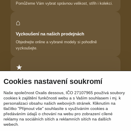
Pomůžeme Vám vybrat správnou velikost, střih i kolekci.
⌂
Vyzkoušení na našich prodejnách
Objednejte online a vybrané modely si pohodlně
vyzkoušejte.
★
Důvěra zákaznic
Cookies nastavení soukromí
Dlouhodobě pomáháme ženám najít prádlo, ve kterém se
Naše společnost Oxalis dessous, IČO 27107965 používá soubory
cítí krásně.
cookies k zajištění funkčnosti webu a s Vaším souhlasem i mj. k
personalizaci obsahu našich webových stránek. Kliknutím na
tlačítko "Přijmout vše" souhlasíte s využíváním cookies a
předáváním údajů o chování na webu pro zobrazení cílené
reklamy na sociálních sítích a reklamních sítích na dalších
Sledujte nás:
Facebook
|
Instagram
|
YouTube
webech.