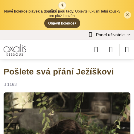
☀
Nové kolekce plavek a doplňků jsou tady.
Objevte luxusní letní kousky
×
✕
pro pláž i bazén.
›
Objevit kolekce
Panel uživatele
Pošlete svá přání Ježíškovi
Počet
1163
shlédnutí